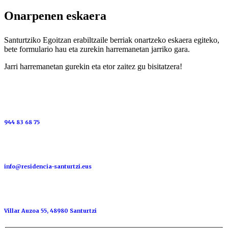
Onarpenen eskaera
Santurtziko Egoitzan erabiltzaile berriak onartzeko eskaera egiteko,
bete formulario hau eta zurekin harremanetan jarriko gara.
Jarri harremanetan gurekin eta etor zaitez gu bisitatzera!
944 83 68 75
info@residencia-santurtzi.eus
Villar Auzoa 55, 48980 Santurtzi