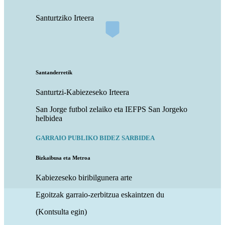
Santurtziko Irteera
Santanderretik
Santurtzi-Kabiezeseko Irteera
San Jorge futbol zelaiko eta IEFPS San Jorgeko
helbidea
GARRAIO PUBLIKO BIDEZ SARBIDEA
Bizkaibusa eta Metroa
Kabiezeseko biribilgunera arte
Egoitzak garraio-zerbitzua eskaintzen du
(Kontsulta egin)