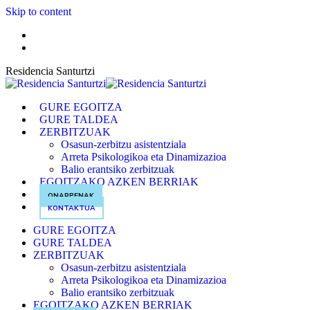
Skip to content
ES
EUS
Residencia Santurtzi
GURE EGOITZA
GURE TALDEA
ZERBITZUAK
Osasun-zerbitzu asistentziala
Arreta Psikologikoa eta Dinamizazioa
Balio erantsiko zerbitzuak
EGOITZAKO AZKEN BERRIAK
ONARPENAK
KONTAKTUA
GURE EGOITZA
GURE TALDEA
ZERBITZUAK
Osasun-zerbitzu asistentziala
Arreta Psikologikoa eta Dinamizazioa
Balio erantsiko zerbitzuak
EGOITZAKO AZKEN BERRIAK