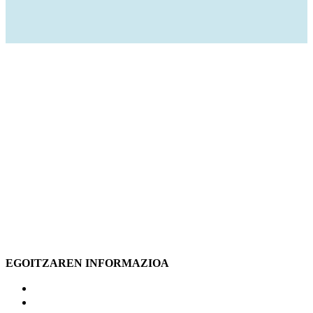
EGOITZAREN INFORMAZIOA
GURE EGOITZA
BALIO ERANTZIKO ZERBITZUAK