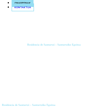
ONARPENAK
KONTAKTUA
Residencia de Santurtzi – Santurtziko Egoitza
Onarpenak
Residencia de Santurtzi – Santurtziko Egoitza