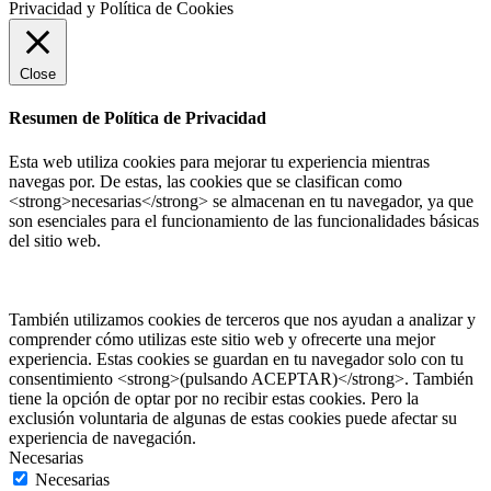
Privacidad y Política de Cookies
Close
Resumen de Política de Privacidad
Esta web utiliza cookies para mejorar tu experiencia mientras
navegas por. De estas, las cookies que se clasifican como
<strong>necesarias</strong> se almacenan en tu navegador, ya que
son esenciales para el funcionamiento de las funcionalidades básicas
del sitio web.
También utilizamos cookies de terceros que nos ayudan a analizar y
comprender cómo utilizas este sitio web y ofrecerte una mejor
experiencia. Estas cookies se guardan en tu navegador solo con tu
consentimiento <strong>(pulsando ACEPTAR)</strong>. También
tiene la opción de optar por no recibir estas cookies. Pero la
exclusión voluntaria de algunas de estas cookies puede afectar su
experiencia de navegación.
Necesarias
Necesarias