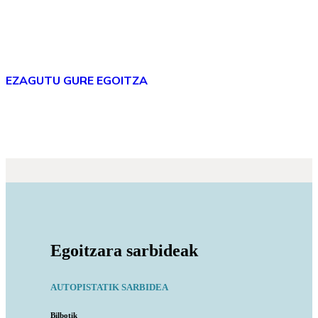
Osasun fisikoa eta mentala
gainbegiratzetik eguneroko higienera,
fisioterapiara edo nutriziora
EZAGUTU GURE EGOITZA
Egoitzara sarbideak
AUTOPISTATIK SARBIDEA
Bilbotik