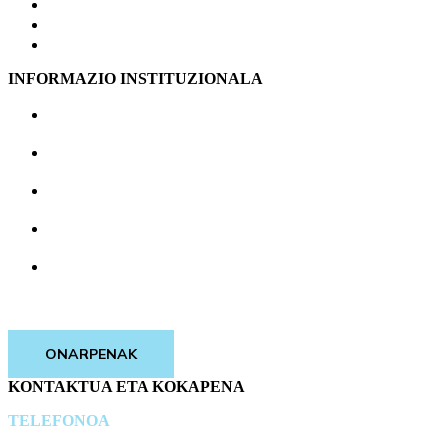
OSASUN ZERBITZU ASISTENTZIALA
ARRETA PSIKOLOGIKOA ETA DINAMIZAZIOA
BERRIAK
INFORMAZIO INSTITUZIONALA
KONTRATATZAILEAREN PROFILA
IRAGARKI-TAULA
LANA ETA OPOSAKETAK
GURE TALDEA
GARDENTASUN ATARIA
ONARPENAK
KONTAKTUA ETA KOKAPENA
TELEFONOA
944 83 68 75