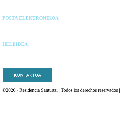
POSTA ELEKTRONIKOA
info@residencia-santurtzi.eus
HELBIDEA
Barrio Villar 55, 48980 Santurtzi
KONTAKTUA
©2026 - Residencia Santurtzi | Todos los derechos reservados |
Política de Privacidad, Política de Cookies y Aviso
Legal