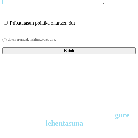
Pribatutasun politika onartzen dut
(*) duten eremuak nahitaezkoak dira.
Maite dituzun pertsonen osasuna
gure
lehentasuna
da