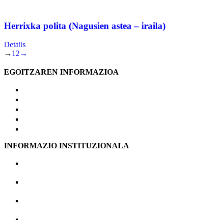
Herrixka polita (Nagusien astea – iraila)
Details
→
1
2
→
EGOITZAREN INFORMAZIOA
GURE EGOITZA
BALIO ERANTZIKO ZERBITZUAK
OSASUN ZERBITZU ASISTENTZIALA
ARRETA PSIKOLOGIKOA ETA DINAMIZAZIOA
BERRIAK
INFORMAZIO INSTITUZIONALA
KONTRATATZAILEAREN PROFILA
IRAGARKI-TAULA
LANA ETA OPOSAKETAK
GURE TALDEA