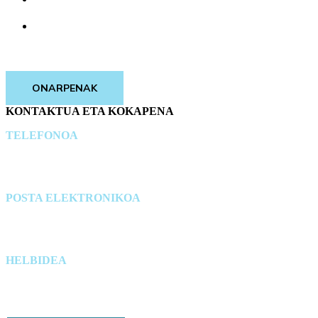
GARDENTASUN ATARIA
ONARPENAK
KONTAKTUA ETA KOKAPENA
TELEFONOA
944 83 68 75
POSTA ELEKTRONIKOA
info@residencia-santurtzi.eus
HELBIDEA
Barrio Villar 55, 48980 Santurtzi