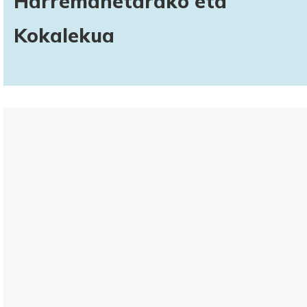
Harremanetarako eta
Kokalekua