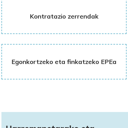
Kontratazio zerrendak
Egonkortzeko eta finkatzeko EPEa