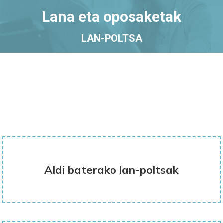
Lana eta oposaketak
LAN-POLTSA
Aldi baterako lan-poltsak