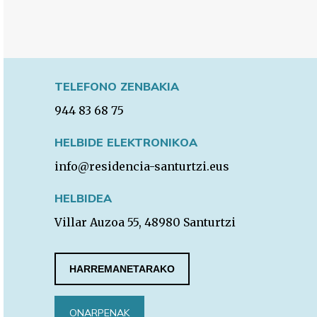
TELEFONO ZENBAKIA
944 83 68 75
HELBIDE ELEKTRONIKOA
info@residencia-santurtzi.eus
HELBIDEA
Villar Auzoa 55, 48980 Santurtzi
HARREMANETARAKO
ONARPENAK