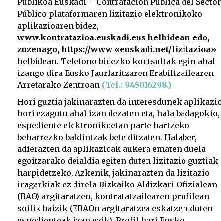
Publikoa Euskadi – Contratación Pública del Sector
Público plataformaren lizitazio elektronikoko
aplikazioaren bidez,
www.kontratazioa.euskadi.eus helbidean edo,
zuzenago, https://www «euskadi.net/lizitazioa»
helbidean. Telefono bidezko kontsultak egin ahal
izango dira Eusko Jaurlaritzaren Erabiltzailearen
Arretarako Zentroan
(Tel.: 945016298.)
Hori guztia jakinarazten da interesdunek aplikazi
hori ezagutu ahal izan dezaten eta, hala badagokio,
espediente elektronikoetan parte hartzeko
beharrezko baldintzak bete ditzaten. Halaber,
adierazten da aplikazioak aukera ematen duela
egoitzarako deialdia egiten duten lizitazio guztiak
harpidetzeko. Azkenik, jakinarazten da lizitazio-
iragarkiak ez direla Bizkaiko Aldizkari Ofizialean
(BAO) argitaratzen, kontratatzailearen profilean
soilik baizik (EBAOn argitaratzea eskatzen duten
espedienteak izan ezik). Profil hori Eusko