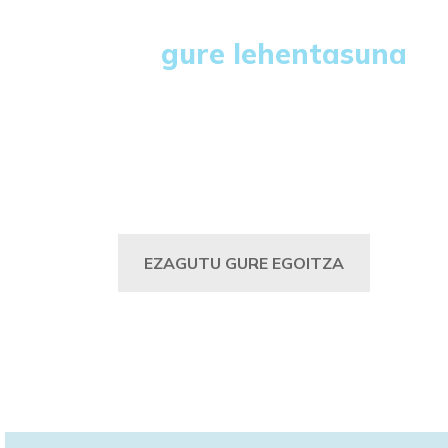
Maite dituzun pertsonen
osasuna
gure lehentasuna
d
Osasun fisikoa eta mentala gainbegiratzetik
eguneroko higienera, fisioterapiara edo
nutriziora
EZAGUTU GURE EGOITZA