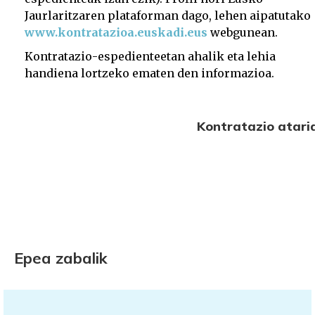
Jaurlaritzaren plataforman dago, lehen aipatutako
www.kontratazioa.euskadi.eus
webgunean.
Kontratazio-espedienteetan ahalik eta lehia
handiena lortzeko ematen den informazioa.
Kontratazio atari
Epea zabalik