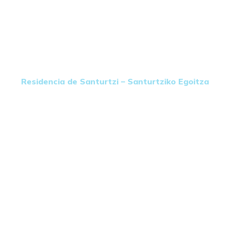
Residencia de Santurtzi – Santurtziko Egoitza
Kontratatzailearen
profila