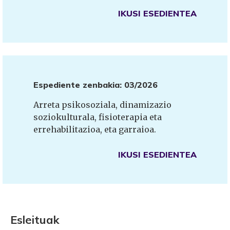
IKUSI ESEDIENTEA
Espediente zenbakia: 03/2026
Arreta psikosoziala, dinamizazio
soziokulturala, fisioterapia eta
errehabilitazioa, eta garraioa.
IKUSI ESEDIENTEA
Esleituak