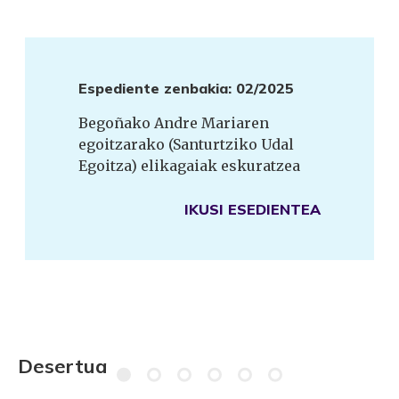
Espediente zenbakia: 02/2025
Begoñako Andre Mariaren
egoitzarako (Santurtziko Udal
Egoitza) elikagaiak eskuratzea
IKUSI ESEDIENTEA
Desertua