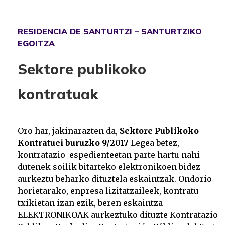
RESIDENCIA DE SANTURTZI – SANTURTZIKO
EGOITZA
Sektore publikoko
kontratuak
Oro har, jakinarazten da,
Sektore Publikoko
Kontratuei buruzko 9/2017
Legea betez,
kontratazio-espedienteetan parte hartu nahi
dutenek soilik bitarteko elektronikoen bidez
aurkeztu beharko dituztela eskaintzak. Ondorio
horietarako, enpresa lizitatzaileek, kontratu
txikietan izan ezik, beren eskaintza
ELEKTRONIKOAK aurkeztuko dituzte Kontratazio