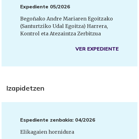
Expediente 05/2026
Begoñako Andre Mariaren Egoitzako
(Santurtziko Udal Egoitza) Harrera,
Kontrol eta Atezaintza Zerbitzua
VER EXPEDIENTE
Izapidetzen
Espediente zenbakia: 04/2026
Elikagaien hornidura