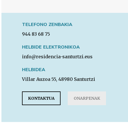
TELEFONO ZENBAKIA
944 83 68 75
HELBIDE ELEKTRONIKOA
info@residencia-santurtzi.eus
HELBIDEA
Villar Auzoa 55, 48980 Santurtzi
KONTAKTUA
ONARPENAK