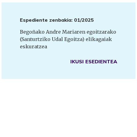
Espediente zenbakia: 01/2025
Begoñako Andre Mariaren egoitzarako
(Santurtziko Udal Egoitza) elikagaiak
eskuratzea
IKUSI ESEDIENTEA