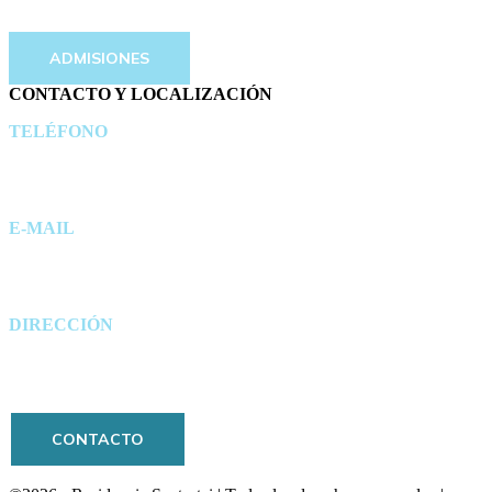
ADMISIONES
CONTACTO Y LOCALIZACIÓN
TELÉFONO
944 83 68 75
E-MAIL
info@residencia-santurtzi.eus
DIRECCIÓN
Barrio Villar 55, 48980 Santurtzi
CONTACTO