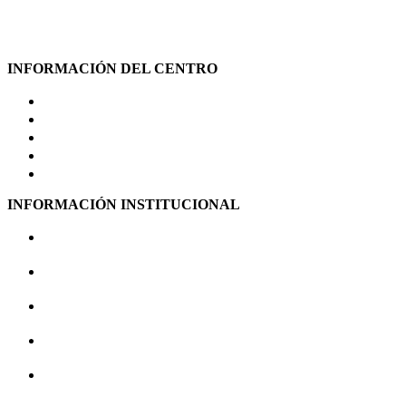
INFORMACIÓN DEL CENTRO
NUESTRA RESIDENCIA
SERVICIOS DE VALOR AÑADIDO
ATENCIÓN PSICOLÓGICA Y DINAMIZACIÓN
SERVICIO SANITARIO – ASISTENCIAL
ACTUALIDAD
INFORMACIÓN INSTITUCIONAL
PERFIL DEL CONTRATANTE
TABLÓN DE ANUNCIOS
EMPLEO Y OPOSICIONES
EQUIPO ORGANIZATIVO
PORTAL DE TRANSPARENCIA