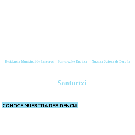
Residencia Municipal de Santurtzi – Santurtziko Egoitza – Nuestra Señora de Begoña
Comprometidos con las personas mayores
en
Santurtzi
CONOCE NUESTRA RESIDENCIA