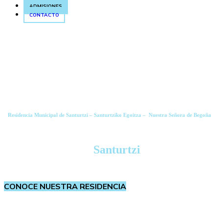
ADMISIONES
CONTACTO
Residencia Municipal de Santurtzi – Santurtziko Egoitza – Nuestra Señora de Begoña
Comprometidos con las personas mayores
en
Santurtzi
CONOCE NUESTRA RESIDENCIA