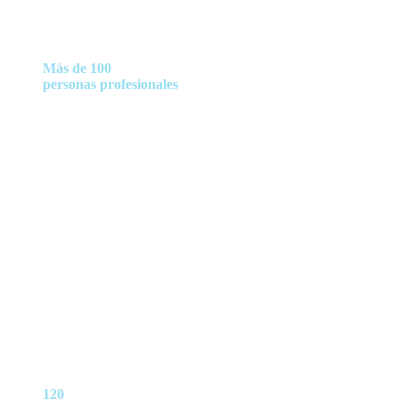
Más de 100
personas profesionales
especializadas en
asistencia para mayores
120