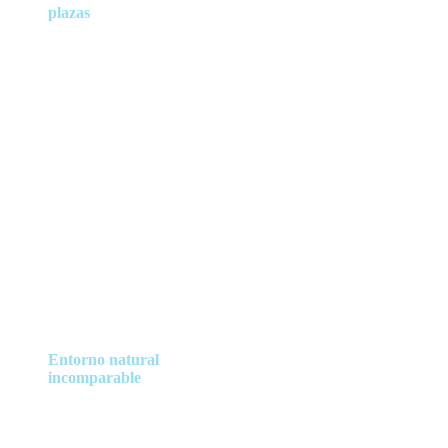
plazas
disponibles
39 habitaciones dobles
42 habitaciones individuales
Entorno natural
incomparable
ubicado en las faldas