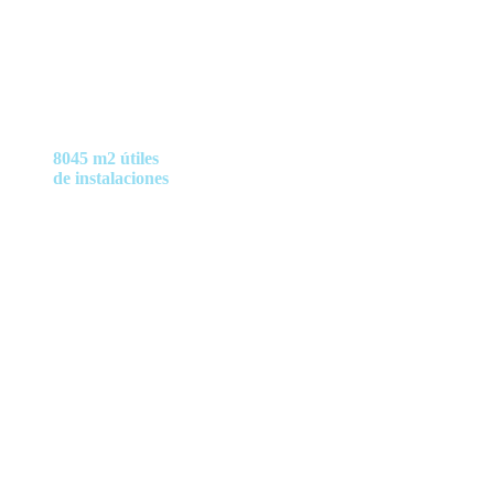
8045 m2 útiles
de instalaciones
repartidos en 6 plantas.
Parking para visitas y uso interno
Jardines
Áreas comunes exteriores