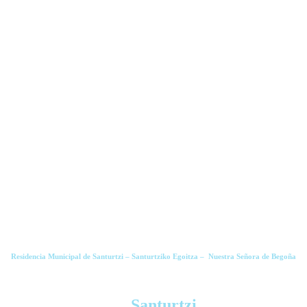
Residencia Municipal de Santurtzi – Santurtziko Egoitza – Nuestra Señora de Begoña
Comprometidos con las personas mayores
en
Santurtzi