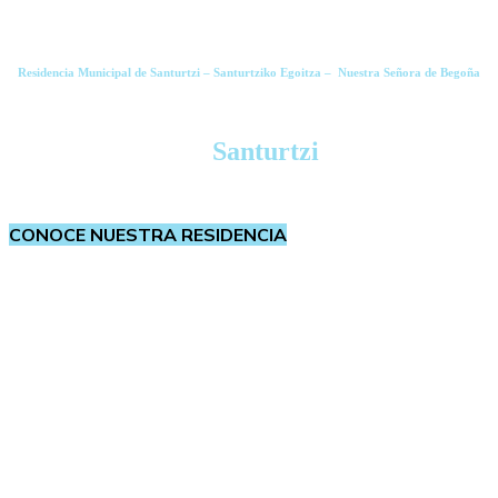
Residencia Municipal de Santurtzi – Santurtziko Egoitza – Nuestra Señora de Begoña
Comprometidos con las personas mayores
en
Santurtzi
CONOCE NUESTRA RESIDENCIA