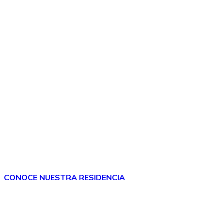
El bienestar de tus seres queridos es
nuestra prioridad
garantizando una asistencia integral,
individualizada, adaptada a sus
capacidades y gustos y que les ayuden a
alcanzar una calidad de vida
CONOCE NUESTRA RESIDENCIA