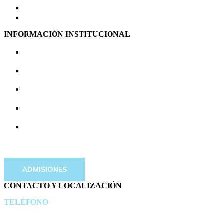
SERVICIO SANITARIO – ASISTENCIAL
ACTUALIDAD
INFORMACIÓN INSTITUCIONAL
PERFIL DEL CONTRATANTE
TABLÓN DE ANUNCIOS
EMPLEO Y OPOSICIONES
EQUIPO ORGANIZATIVO
PORTAL DE TRANSPARENCIA
ADMISIONES
CONTACTO Y LOCALIZACIÓN
TELÉFONO
944 83 68 75