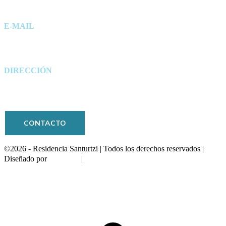
E-MAIL
info@residencia-santurtzi.eus
DIRECCIÓN
Barrio Villar 55, 48980 Santurtzi
CONTACTO
©2026 - Residencia Santurtzi | Todos los derechos reservados |
Frikitek
Política de Privacidad, Política de
Diseñado por
|
Cookies y Aviso Legal